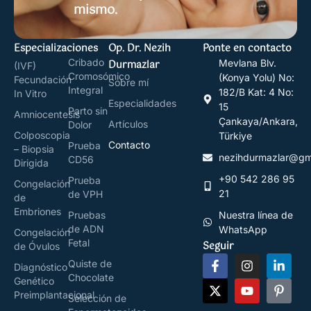
mismo.
Especializaciones
Op. Dr. Nezih
Ponte en contacto
Cribado
Durmazlar
Mevlana Blv.
(IVF)
Cromosómico
(Konya Yolu) No:
Fecundación
Sobre mí
Integral
182/B Kat: 4 No:
In Vitro
Especialidades
15
Parto sin
Amniocentesis
Çankaya/Ankara,
Artículos
Dolor
Colposcopia
Türkiye
Contacto
Prueba
– Biopsia
nezihdurmazlar@gm
CD56
Dirigida
+90 542 286 95
Prueba
Congelación
21
de VPH
de
Embriones
Pruebas
Nuestra línea de
de ADN
WhatsApp
Congelación
Fetal
Seguir
de Óvulos
Quiste de
Diagnóstico
Chocolate
Genético
Preimplantacional
Selección de