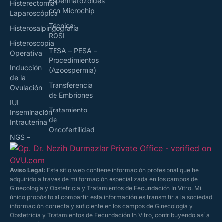
Espermatozoides
Histerectomía
con Microchip
Laparoscópica
Técnica
Histerosalpingografía
ROSI
Histeroscopia
TESA – PESA –
Operativa
Procedimientos
Inducción
(Azoospermia)
de la
Transferencia
Ovulación
de Embriones
IUI
Tratamiento
Inseminación
de
Intrauterina
Oncofertilidad
NGS –
Aviso Legal:
Este sitio web contiene información profesional que he
adquirido a través de mi formación especializada en los campos de
Ginecología y Obstetricia y Tratamientos de Fecundación In Vitro. Mi
único propósito al compartir esta información es transmitir a la sociedad
información correcta y suficiente en los campos de Ginecología y
Obstetricia y Tratamientos de Fecundación In Vitro, contribuyendo así a