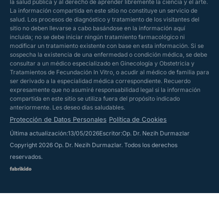
la salud pública y al derecho de aprender libremente la ciencia y el arte.
La información compartida en este sitio no constituye un servicio de
salud. Los procesos de diagnóstico y tratamiento de los visitantes del
sitio no deben llevarse a cabo basándose en la información aquí
incluida; no se debe iniciar ningún tratamiento farmacológico ni
modificar un tratamiento existente con base en esta información. Si se
sospecha la existencia de una enfermedad o condición médica, se debe
consultar a un médico especializado en Ginecología y Obstetricia y
Tratamientos de Fecundación In Vitro, o acudir al médico de familia para
ser derivado a la especialidad médica correspondiente. Recuerdo
expresamente que no asumiré responsabilidad legal si la información
compartida en este sitio se utiliza fuera del propósito indicado
anteriormente. Les deseo días saludables.
Protección de Datos Personales
Política de Cookies
Última actualización:13/05/2026
Escritor:Op. Dr. Nezih Durmazlar
Copyright 2026 Op. Dr. Nezih Durmazlar. Todos los derechos
reservados.