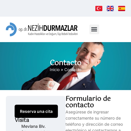
Contacto
Inicio
»
Contacto
Formulario de
contacto
Reserva una cita
Asegúrese de ingresar
correctamente su número de
Visita
teléfono y dirección de correo
Mevlana Blv.
electrónico al contactarnos a