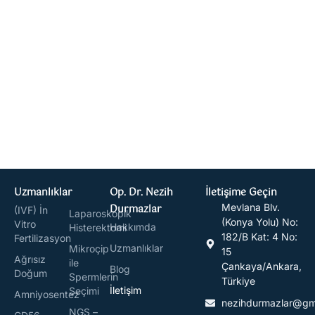
Uzmanlıklar
Op. Dr. Nezih
İletişime Geçin
Durmazlar
Mevlana Blv.
(IVF) İn
Laparoskopik
(Konya Yolu) No:
Vitro
Hakkımda
Histerektomi
182/B Kat: 4 No:
Fertilizasyon
Uzmanlıklar
Mikroçip
15
Ağrısız
ile
Çankaya/Ankara,
Blog
Doğum
Spermlerin
Türkiye
İletişim
Seçimi
Amniyosentez
nezihdurmazlar@gm
NGS –