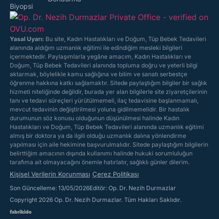
Biyopsi
Yasal Uyarı:
Bu site, Kadın Hastalıkları ve Doğum, Tüp Bebek Tedavileri
alanında aldığım uzmanlık eğitimi ile edindiğim mesleki bilgileri
içermektedir. Paylaşımlarla yegâne amacım, Kadın Hastalıkları ve
Doğum, Tüp Bebek Tedavileri alanında topluma doğru ve yeterli bilgi
aktarmak, böylelikle kamu sağlığına ve bilim ve sanatı serbestçe
öğrenme hakkına katkı sağlamaktır. Sitede paylaştığım bilgiler bir sağlık
hizmeti niteliğinde değildir, burada yer alan bilgilerle site ziyaretçilerinin
tanı ve tedavi süreçleri yürütülmemeli, ilaç tedavisine başlanmamalı,
mevcut tedavinin değiştirilmesi yoluna gidilmemelidir. Bir hastalık
durumunun söz konusu olduğunun düşünülmesi halinde Kadın
Hastalıkları ve Doğum, Tüp Bebek Tedavileri alanında uzmanlık eğitimi
almış bir doktora ya da ilgili olduğu uzmanlık dalına yönlendirme
yapılması için aile hekimine başvurulmalıdır. Sitede paylaştığım bilgilerin
belirttiğim amacının dışında kullanımı halinde hukuki sorumluluğun
tarafıma ait olmayacağını önemle hatırlatır, sağlıklı günler dilerim.
Kişisel Verilerin Korunması
Çerez Politikası
Son Güncelleme: 13/05/2026
Editör: Op. Dr. Nezih Durmazlar
Copyright 2026 Op. Dr. Nezih Durmazlar. Tüm Hakları Saklıdır.