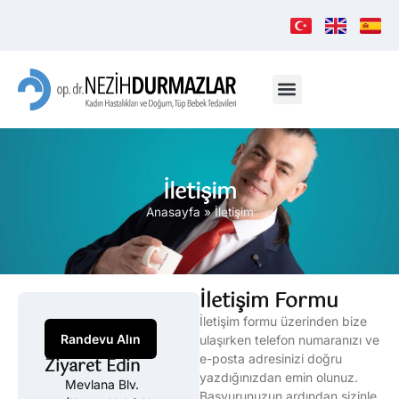
İletişim
Anasayfa
»
İletişim
İletişim Formu
İletişim formu üzerinden bize
Randevu Alın
ulaşırken telefon numaranızı ve
e-posta adresinizi doğru
Ziyaret Edin
yazdığınızdan emin olunuz.
Mevlana Blv.
Başvurunuzun ardından sizinle