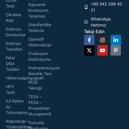
CD56
+90 542 286 95
Kapsamlı
Testi
21
Kromozom
Çikolata
Taraması
WhatsApp
Kisti
Onkofertilite
Hattımız
Embriyo
Tedavisi
Takip Edin
Dondurma
Operatif
Embriyo
Histeroskopi
Transferi
Ovülasyon
Fetal
İndüksiyonu
DNA
Preimplantasyon
Testleri
Genetik Tanı
Histerosalpingografi
ROSI
HPV
Tekniği
Testi
TESA –
IUI Rahim
PESA –
İçi
Prosedürler
Tohumlama
(Azospermi)
Kolposkopi –
Yumurta
Yönlendirilmiş
Dondurma