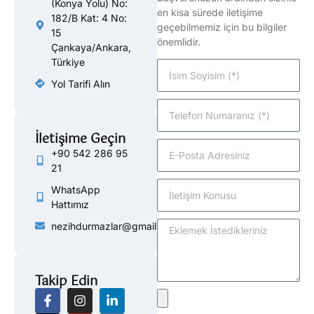
(Konya Yolu) No:
en kısa sürede iletişime
182/B Kat: 4 No:
geçebilmemiz için bu bilgiler
15
önemlidir.
Çankaya/Ankara,
Türkiye
Yol Tarifi Alın
İletişime Geçin
+90 542 286 95
21
WhatsApp
Hattımız
nezihdurmazlar@gmail.com
Takip Edin