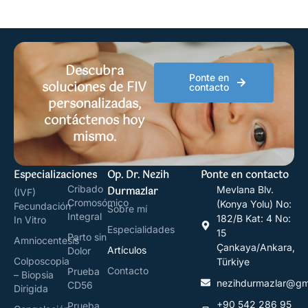
Descubra
Ponte en
soluciones de FIV
contacto
personalizadas,
contáctenos hoy
mismo.
Especializaciones
Op. Dr. Nezih
Ponte en contacto
Cribado
Durmazlar
Mevlana Blv.
(IVF)
Cromosómico
(Konya Yolu) No:
Fecundación
Sobre mí
Integral
182/B Kat: 4 No:
In Vitro
Especialidades
15
Parto sin
Amniocentesis
Çankaya/Ankara,
Artículos
Dolor
Colposcopia
Türkiye
Contacto
Prueba
– Biopsia
nezihdurmazlar@gm
CD56
Dirigida
+90 542 286 95
Prueba