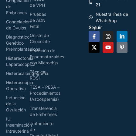
Congelación
21
de VPH
de
Embriones
Pruebas
Nuestra línea de
de ADN
WhatsApp
Congelación
Fetal
Seguir
de Óvulos
Quiste de
Diagnóstico
Chocolate
Genético
Preimplantacional
Selección de
Espermatozoides
Histerectomía
con Microchip
Laparoscópica
Técnica
Histerosalpingografía
ROSI
Histeroscopia
TESA – PESA –
Operativa
Procedimientos
Inducción
(Azoospermia)
de la
Transferencia
Ovulación
de Embriones
IUI
Tratamiento
Inseminación
de
Intrauterina
Oncofertilidad