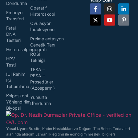
Takip Edin
Dondurma
Operatif
Embriyo
Histeroskopi
Transferi
Ovülasyon
Fetal
İndüksiyonu
DNA
Preimplantasyon
Testleri
Genetik Tanı
Histerosalpingografi
ROSI
HPV
Tekniği
Testi
TESA –
IUI Rahim
PESA –
İçi
Prosedürler
Tohumlama
(Azospermi)
Kolposkopi –
Yumurta
Yönlendirilmiş
Dondurma
Biyopsi
Yasal Uyarı:
Bu site, Kadın Hastalıkları ve Doğum, Tüp Bebek Tedavileri
alanında aldığım uzmanlık eğitimi ile edindiğim mesleki bilgileri