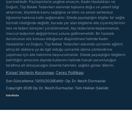
içermektedir. Paylaşımlarla yegâne amacım, Kadın Hastalıkları ve
Doğum, Tüp Bebek Tedavileri alanında topluma doğru ve yeterli bilgi
aktarmak, böylelikle kamu sağlığına ve bilim ve sanatı serbestçe
öğrenme hakkına katkı sağlamaktır. Sitede paylaştığım bilgiler bir sağlık
hizmeti niteliğinde değildir, burada yer alan bilgilerle site ziyaretçilerinin
tanı ve tedavi süreçleri yürütülmemeli, ilaç tedavisine başlanmamalı,
mevcut tedavinin değiştirilmesi yoluna gidilmemelidir. Bir hastalık
durumunun söz konusu olduğunun düşünülmesi halinde Kadın
Hastalıkları ve Doğum, Tüp Bebek Tedavileri alanında uzmanlık eğitimi
almış bir doktora ya da ilgili olduğu uzmanlık dalına yönlendirme
yapılması için aile hekimine başvurulmalıdır. Sitede paylaştığım bilgilerin
belirttiğim amacının dışında kullanımı halinde hukuki sorumluluğun
tarafıma ait olmayacağını önemle hatırlatır, sağlıklı günler dilerim.
Kişisel Verilerin Korunması
Çerez Politikası
Son Güncelleme: 13/05/2026
Editör: Op. Dr. Nezih Durmazlar
Copyright 2026 Op. Dr. Nezih Durmazlar. Tüm Hakları Saklıdır.