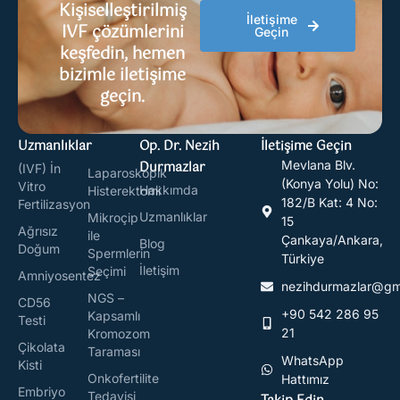
Kişiselleştirilmiş
İletişime
IVF çözümlerini
Geçin
keşfedin, hemen
bizimle iletişime
geçin.
Uzmanlıklar
Op. Dr. Nezih
İletişime Geçin
Durmazlar
Mevlana Blv.
(IVF) İn
Laparoskopik
(Konya Yolu) No:
Vitro
Hakkımda
Histerektomi
182/B Kat: 4 No:
Fertilizasyon
Uzmanlıklar
Mikroçip
15
Ağrısız
ile
Çankaya/Ankara,
Blog
Doğum
Spermlerin
Türkiye
İletişim
Seçimi
Amniyosentez
nezihdurmazlar@gm
NGS –
CD56
+90 542 286 95
Kapsamlı
Testi
21
Kromozom
Çikolata
Taraması
WhatsApp
Kisti
Onkofertilite
Hattımız
Embriyo
Tedavisi