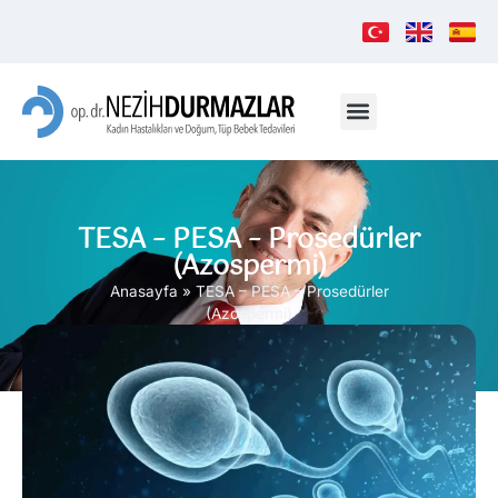
TESA – PESA – Prosedürler
(Azospermi)
Anasayfa
»
TESA – PESA – Prosedürler
(Azospermi)