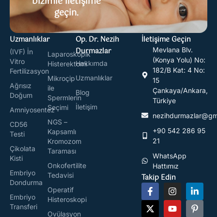
bizimle iletişime
geçin.
Uzmanlıklar
Op. Dr. Nezih
İletişime Geçin
Durmazlar
Mevlana Blv.
(IVF) İn
Laparoskopik
(Konya Yolu) No:
Vitro
Hakkımda
Histerektomi
182/B Kat: 4 No:
Fertilizasyon
Uzmanlıklar
Mikroçip
15
Ağrısız
ile
Çankaya/Ankara,
Blog
Doğum
Spermlerin
Türkiye
İletişim
Seçimi
Amniyosentez
nezihdurmazlar@gm
NGS –
CD56
+90 542 286 95
Kapsamlı
Testi
21
Kromozom
Çikolata
Taraması
WhatsApp
Kisti
Onkofertilite
Hattımız
Embriyo
Tedavisi
Takip Edin
Dondurma
Operatif
Embriyo
Histeroskopi
Transferi
Ovülasyon