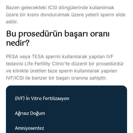
Bazen gelecekteki ICSI döngülerinde kullanılmak
üzere bir kısmı dondurulmak üzere yeterli sperm elde
edilir.
Bu prosedürün başarı oranı
nedir?
PESA veya TESA spermi kullanılarak yapılan IVF
tedavisi Life Fertility Clinic’te düzenli bir prosedürdür
ve klinikte üretilen taze sperm kullanılarak yapılan
IVF/ICSI ile benzer bir başarı oranına sahiptir.
(IVF) İn Vitro Fertilizasyon
Ağrısız Doğum
Amniyosentez