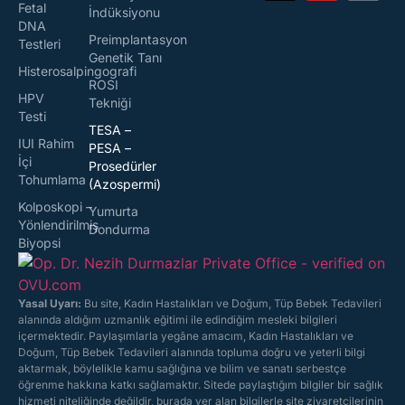
Fetal
İndüksiyonu
DNA
Preimplantasyon
Testleri
Genetik Tanı
Histerosalpingografi
ROSI
HPV
Tekniği
Testi
TESA –
IUI Rahim
PESA –
İçi
Prosedürler
Tohumlama
(Azospermi)
Kolposkopi –
Yumurta
Yönlendirilmiş
Dondurma
Biyopsi
Yasal Uyarı:
Bu site, Kadın Hastalıkları ve Doğum, Tüp Bebek Tedavileri
alanında aldığım uzmanlık eğitimi ile edindiğim mesleki bilgileri
içermektedir. Paylaşımlarla yegâne amacım, Kadın Hastalıkları ve
Doğum, Tüp Bebek Tedavileri alanında topluma doğru ve yeterli bilgi
aktarmak, böylelikle kamu sağlığına ve bilim ve sanatı serbestçe
öğrenme hakkına katkı sağlamaktır. Sitede paylaştığım bilgiler bir sağlık
hizmeti niteliğinde değildir, burada yer alan bilgilerle site ziyaretçilerinin