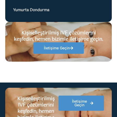
Yumurta Dondurma
Kişiselleştirilmiş IVF çözümlerini
keşfedin, hemen bizimle iletişime geçin.
İletişime Geçin
Kişiselleştirilmiş
İletişime
IVF çözümlerini
Geçin
keşfedin, hemen