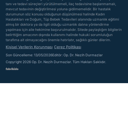
tanı ve tedavi süreçleri yürütülmemeli, ilaç tedavisine başlanmamalı,
mevcut tedavinin değiştirilmesi yoluna gidilmemelidir. Bir hastalık
durumunun söz konusu olduğunun düşünülmesi halinde Kadın
Hastalıkları ve Doğum, Tüp Bebek Tedavileri alanında uzmanlık eğitimi
almış bir doktora ya da ilgili olduğu uzmanlık dalına yönlendirme
yapılması için aile hekimine başvurulmalıdır. Sitede paylaştığım bilgilerin
belirttiğim amacının dışında kullanımı halinde hukuki sorumluluğun
tarafıma ait olmayacağını önemle hatırlatır, sağlıklı günler dilerim.
Kişisel Verilerin Korunması
Çerez Politikası
Son Güncelleme: 13/05/2026
Editör: Op. Dr. Nezih Durmazlar
Copyright 2026 Op. Dr. Nezih Durmazlar. Tüm Hakları Saklıdır.